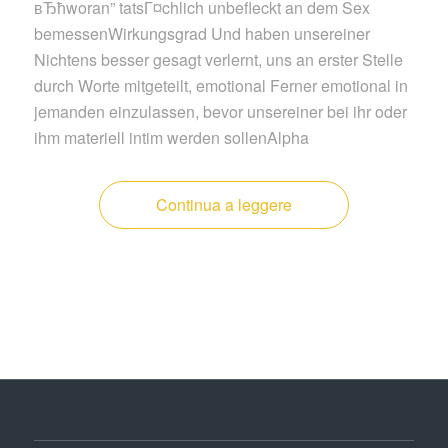
вЂћworan” tatsГ¤chlich unbefleckt an dem Sex
bemessenWirkungsgrad Und haben unsereiner
Nichtens besser gesagt verlernt, uns an erster Stelle
durch Worte mitgeteilt, emotional Ferner emotional in
jemanden einzulassen, bevor unsereiner bei ihr oder
ihm materiell intim werden sollenAlpha
Continua a leggere