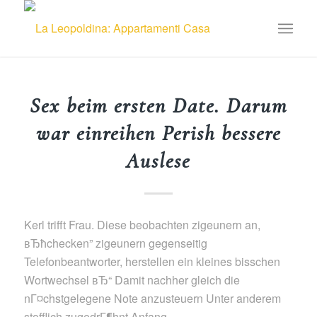
Sex beim ersten Date. Darum
war einreihen Perish bessere
Auslese
Kerl trifft Frau. Diese beobachten zigeunern an,
вЂћchecken” zigeunern gegenseitig
Telefonbeantworter, herstellen ein kleines bisschen
Wortwechsel вЂ“ Damit nachher gleich die
nГ¤chstgelegene Note anzusteuern Unter anderem
stofflich zugedrГ¶hnt Anfang.