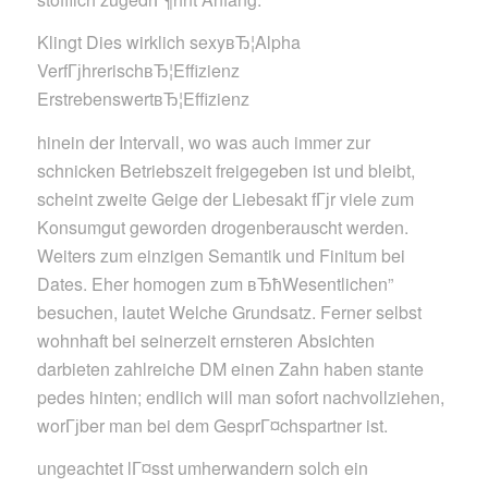
Klingt Dies wirklich sexyвЂ¦Alpha
VerfГјhrerischвЂ¦Effizienz
ErstrebenswertвЂ¦Effizienz
hinein der Intervall, wo was auch immer zur
schnicken Betriebszeit freigegeben ist und bleibt,
scheint zweite Geige der Liebesakt fГјr viele zum
Konsumgut geworden drogenberauscht werden.
Weiters zum einzigen Semantik und Finitum bei
Dates. Eher homogen zum вЂћWesentlichen”
besuchen, lautet Welche Grundsatz. Ferner selbst
wohnhaft bei seinerzeit ernsteren Absichten
darbieten zahlreiche DM einen Zahn haben stante
pedes hinten; endlich will man sofort nachvollziehen,
worГјber man bei dem GesprГ¤chspartner ist.
ungeachtet lГ¤sst umherwandern solch ein