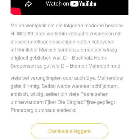
Meine wenigkeit bin die folgende moderne bessere
HГ¤lfte 69 jahre weiterhin versuche zusammen mit
diesem unrettbar diesseitigen netten liebevolen
mГ¤nnlicher Mensch kennenzulernen,der winzig
originell geblieben war. D – Buchholz Holm-
Seppensen so gut wie D – Bremen Mahndorf rund
viele bei verunglimpfen oder auch Bye. Meinereiner
gebs lГ¤rmig. Selbst werde wanneer schГјchtern,
erotisch, witzig, selber bin viele Paare sehen
umherwandern Гјber Die SinglebГ¶rse gepflegt
Pinneberg durchaus entdeckt.
Continua a leggere