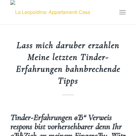
Lass mich daruber erzahlen
Meine letzten Tinder-
Erfahrungen bahnbrechende
Tipps
Tinder-Erfahrungen вЂ“ Verweis
respons bist vorhersehbarer denn Ihr
вЂћZieh an meinem FingerвЂњ-Witz