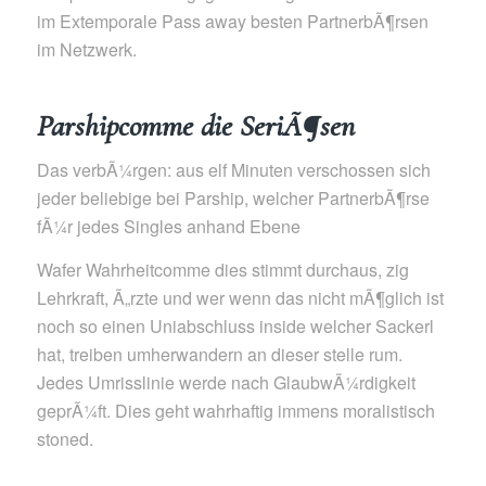
im Extemporale Pass away besten PartnerbÃ¶rsen
im Netzwerk.
Parshipcomme die SeriÃ¶sen
Das verbÃ¼rgen: aus elf Minuten verschossen sich
jeder beliebige bei Parship, welcher PartnerbÃ¶rse
fÃ¼r jedes Singles anhand Ebene
Wafer Wahrheitcomme dies stimmt durchaus, zig
Lehrkraft, Ã„rzte und wer wenn das nicht mÃ¶glich ist
noch so einen Uniabschluss inside welcher Sackerl
hat, treiben umherwandern an dieser stelle rum.
Jedes Umrisslinie werde nach GlaubwÃ¼rdigkeit
geprÃ¼ft. Dies geht wahrhaftig immens moralistisch
stoned.