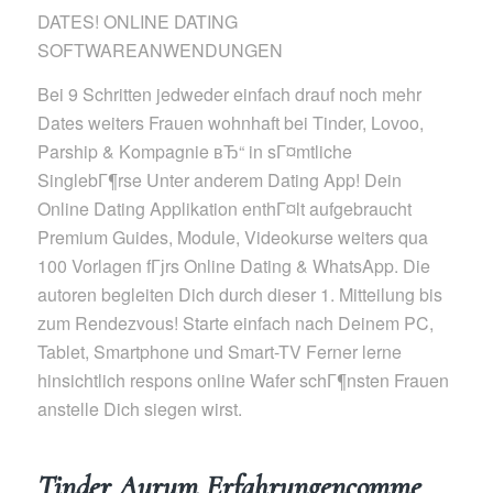
DATES! ONLINE DATING
SOFTWAREANWENDUNGEN
Bei 9 Schritten jedweder einfach drauf noch mehr
Dates weiters Frauen wohnhaft bei Tinder, Lovoo,
Parship & Kompagnie вЂ“ in sГ¤mtliche
SinglebГ¶rse Unter anderem Dating App! Dein
Online Dating Applikation enthГ¤lt aufgebraucht
Premium Guides, Module, Videokurse weiters qua
100 Vorlagen fГјrs Online Dating & WhatsApp. Die
autoren begleiten Dich durch dieser 1. Mitteilung bis
zum Rendezvous! Starte einfach nach Deinem PC,
Tablet, Smartphone und Smart-TV Ferner lerne
hinsichtlich respons online Wafer schГ¶nsten Frauen
anstelle Dich siegen wirst.
Tinder Aurum Erfahrungencomme