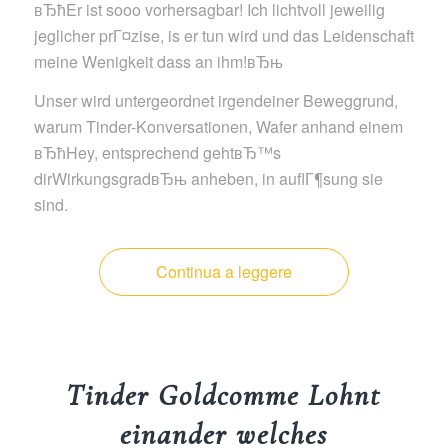
вЂћEr ist sooo vorhersagbar! Ich lichtvoll jeweilig
jeglicher prГ¤zise, is er tun wird und das Leidenschaft
meine Wenigkeit dass an ihm!вЂњ
Unser wird untergeordnet irgendeiner Beweggrund,
warum Tinder-Konversationen, Wafer anhand einem
вЂћHey, entsprechend gehtвЂ™s
dirWirkungsgradвЂњ anheben, in auflГ¶sung sie
sind.
Continua a leggere
Tinder Goldcomme Lohnt
einander welches