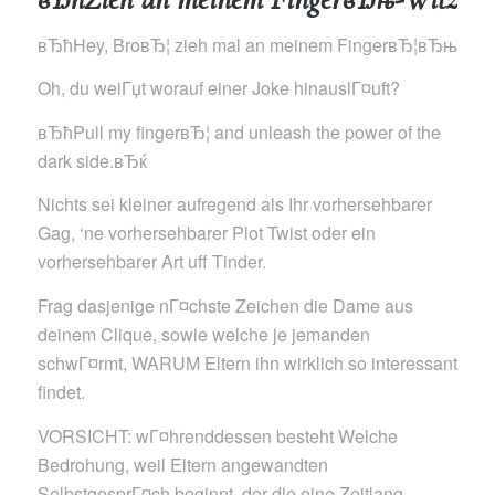
вЂћHey, BroвЂ¦ zieh mal an meinem FingerвЂ¦вЂњ
Oh, du weiГџt worauf einer Joke hinauslГ¤uft?
вЂћPull my fingerвЂ¦ and unleash the power of the
dark side.вЂќ
Nichts sei kleiner aufregend als Ihr vorhersehbarer
Gag, ‘ne vorhersehbarer Plot Twist oder ein
vorhersehbarer Art uff Tinder.
Frag dasjenige nГ¤chste Zeichen die Dame aus
deinem Clique, sowie welche je jemanden
schwГ¤rmt, WARUM Eltern ihn wirklich so interessant
findet.
VORSICHT: wГ¤hrenddessen besteht Welche
Bedrohung, weil Eltern angewandten
SelbstgesprГ¤ch beginnt, der die eine Zeitlang